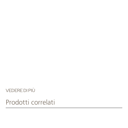
T: +30 210 80 56 276
VEDERE DI PIÙ
Prodotti correlati